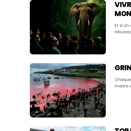
VIVR
MONT
Et si o
nécessai
GRIN
Chaque 
marins 
TOP