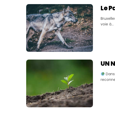
Le P
Bruxell
voie à...
UN 
Dans 
reconnec