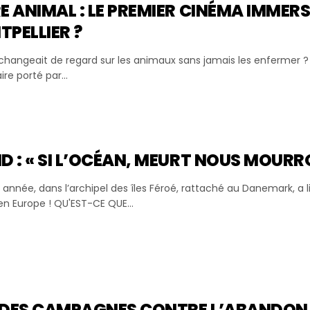
E ANIMAL : LE PREMIER CINÉMA IMMERS
PELLIER ?
n changeait de regard sur les animaux sans jamais les enfermer ?
re porté par...
D : « SI L’OCÉAN, MEURT NOUS MOURR
année, dans l’archipel des îles Féroé, rattaché au Danemark, a
en Europe ! QU'EST-CE QUE...
 DES CAMPAGNES CONTRE L’ABANDON