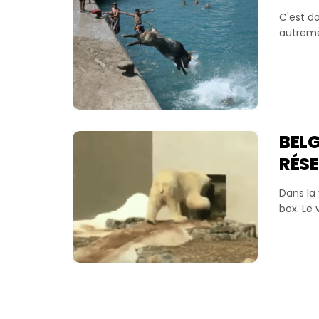
C'est d
autremen
BELG
RÉSE
Dans la 
box. Le 