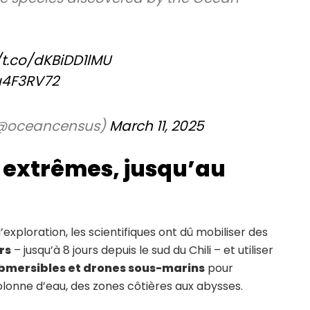
/t.co/dKBiDD1lMU
u4F3RV72
(@oceancensus)
March 11, 2025
 extrêmes, jusqu’au
exploration, les scientifiques ont dû mobiliser des
rs
– jusqu’à 8 jours depuis le sud du Chili – et utiliser
ubmersibles et drones sous-marins
pour
colonne d’eau, des zones côtières aux abysses.