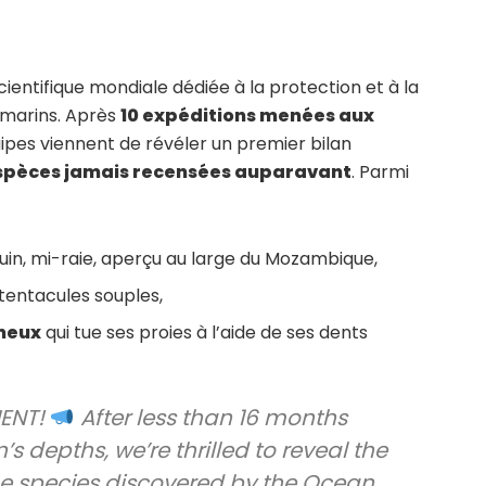
ientifique mondiale dédiée à la protection et à la
marins. Après
10 expéditions menées aux
uipes viennent de révéler un premier bilan
espèces jamais recensées auparavant
. Parmi
quin, mi-raie, aperçu au large du Mozambique,
 tentacules souples,
imeux
qui tue ses proies à l’aide de ses dents
ENT!
After less than 16 months
s depths, we’re thrilled to reveal the
ne species discovered by the Ocean