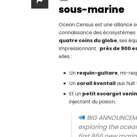
sous-marine
Ocean Census est une alliance sc
connaissance des écosystèmes 
quatre coins du globe
, ses éq
impressionnant :
près de 900 
elles :
Un
requin-guitare
, mi-re
Un
corail éventail
aux huit
Et un
petit escargot ven
injectant du poison.
BIG ANNOUNCEM
exploring the ocean’
first 866 new mari