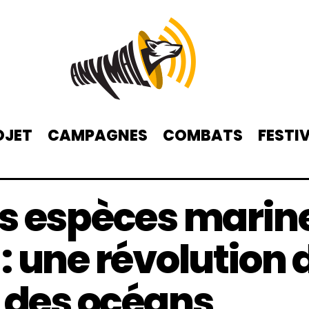
OJET
CAMPAGNES
COMBATS
FESTI
es espèces marin
: une révolution
n des océans