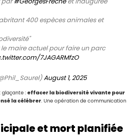
 par
#GeorgesFréche
et inaugurée
abritant 400 espèces animales et
odiversité"
le maire actuel pour faire un parc
c.twitter.com/7JAGARMfzO
(@Phil_Saurel)
August 1, 2025
t glaçante :
effacer la biodiversité vivante pour
ensé la célébrer
. Une opération de communication
cipale et mort planifiée