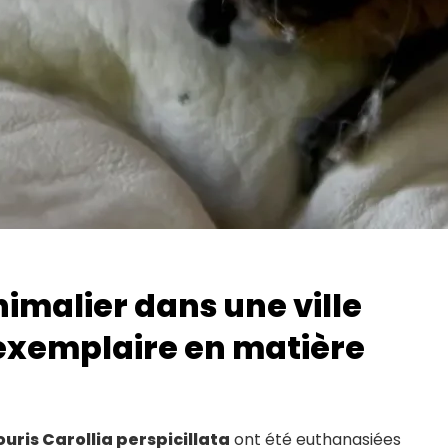
imalier dans une ville
 exemplaire en matière
uris Carollia perspicillata
ont été euthanasiées