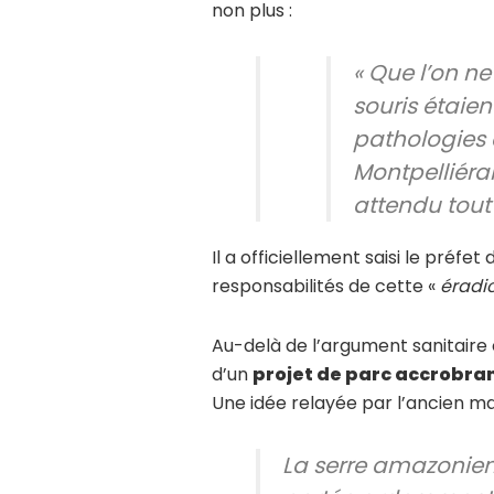
non plus :
«
Que l’on ne
souris étaie
pathologies 
Montpelliérai
attendu tout
Il a officiellement saisi le préf
responsabilités de cette «
éradi
Au-delà de l’argument sanitaire o
d’un
projet de parc accrobra
Une idée relayée par l’ancien mai
La serre amazonie