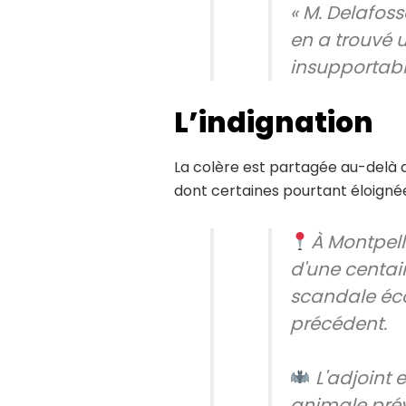
« M. Delafoss
en a trouvé u
insupportab
L’indignation
La colère est partagée au-delà de
dont certaines pourtant éloignée
À Montpell
d'une centai
scandale éco
précédent.
L'adjoint 
animale prév