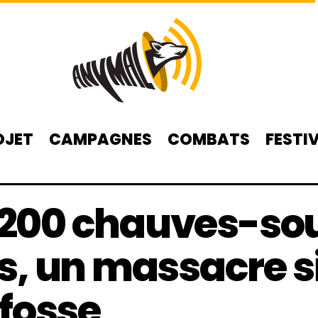
OJET
CAMPAGNES
COMBATS
FESTI
: 200 chauves-so
s, un massacre s
fosse