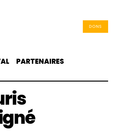
DONS
VAL
PARTENAIRES
uris
igné