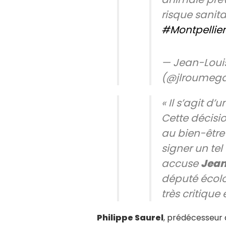
risque sanita
#Montpellier
— Jean-Loui
(@jlroumeg
« Il s’agit d
Cette décisio
au bien-êtr
signer un tel
accuse
Jean
député écolo
très critique
Philippe Saurel
, prédécesseur 