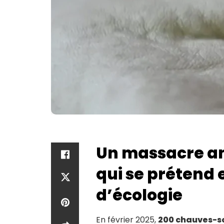
Un massacre an
qui se prétend
d’écologie
En février 2025,
200 chauves-so