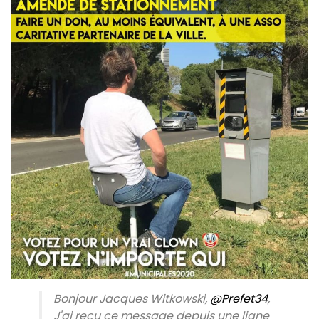
Bonjour Jacques Witkowski,
@Prefet34
,
J'ai reçu ce message depuis une ligne