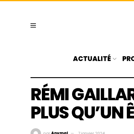
ACTUALITÉ
PR
RÉMI GAILLAR
PLUS QU’UN Ê
par
Anymal
7 janvier 2024