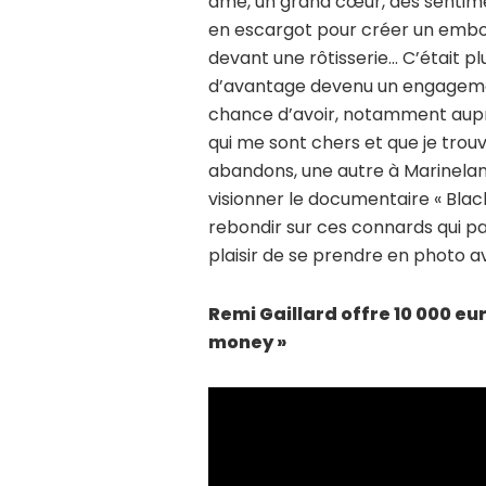
âme, un grand cœur, des sentimen
en escargot pour créer un embout
devant une rôtisserie… C’était p
d’avantage devenu un engagement.
chance d’avoir, notamment aupr
qui me sont chers et que je trouv
abandons, une autre à Marineland
visionner le documentaire « Black
rebondir sur ces connards qui pay
plaisir de se prendre en photo avec
Remi Gaillard offre 10 000 eur
money »