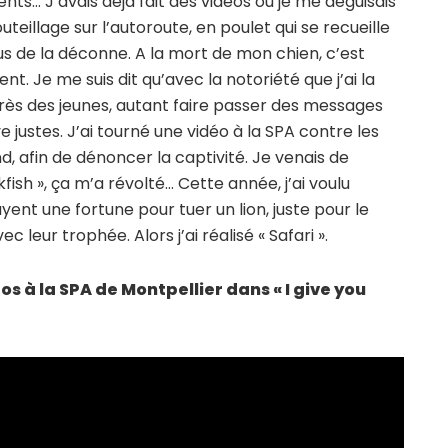
ts… J’avais déjà fait des vidéos où je me déguisais
eillage sur l’autoroute, en poulet qui se recueille
lus de la déconne. A la mort de mon chien, c’est
 Je me suis dit qu’avec la notoriété que j’ai la
ès des jeunes, autant faire passer des messages
e justes. J’ai tourné une vidéo à la SPA contre les
, afin de dénoncer la captivité. Je venais de
fish », ça m’a révolté… Cette année, j’ai voulu
ent une fortune pour tuer un lion, juste pour le
 leur trophée. Alors j’ai réalisé « Safari ».
os à la SPA de Montpellier dans « I give you