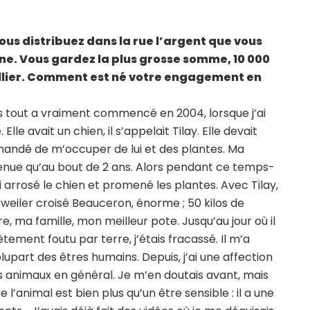
ous distribuez dans la rue l’argent que vous
gne. Vous gardez la plus grosse somme, 10 000
ellier. Comment est né votre engagement en
is tout a vraiment commencé en 2004, lorsque j’ai
le avait un chien, il s’appelait Tilay. Elle devait
andé de m’occuper de lui et des plantes. Ma
nue qu’au bout de 2 ans. Alors pendant ce temps-
’ai arrosé le chien et promené les plantes. Avec Tilay,
tweiler croisé Beauceron, énorme ; 50 kilos de
e, ma famille, mon meilleur pote. Jusqu’au jour où il
ement foutu par terre, j’étais fracassé. Il m’a
upart des êtres humains. Depuis, j’ai une affection
les animaux en général. Je m’en doutais avant, mais
e l’animal est bien plus qu’un être sensible : il a une