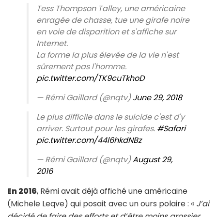
Tess Thompson Talley, une américaine
enragée de chasse, tue une girafe noire
en voie de disparition et s'affiche sur
Internet.
La forme la plus élevée de la vie n'est
sûrement pas l'homme.
pic.twitter.com/TK9cuTkhoD
— Rémi Gaillard (@nqtv)
June 29, 2018
Le plus difficile dans le suicide c'est d'y
arriver. Surtout pour les girafes.
#Safari
pic.twitter.com/44l6hkdNBz
— Rémi Gaillard (@nqtv)
August 29,
2016
En 2016
, Rémi avait déjà affiché une américaine
(Michele Leqve) qui posait avec un ours polaire : «
J’ai
décidé de faire des efforts et d’être moins grossier.