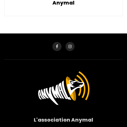
Anymal
L'association Anymal