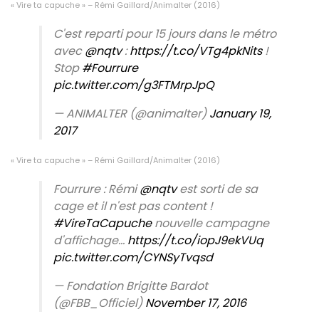
« Vire ta capuche » – Rémi Gaillard/Animalter (2016)
C'est reparti pour 15 jours dans le métro
avec
@nqtv
:
https://t.co/VTg4pkNits
!
Stop
#Fourrure
pic.twitter.com/g3FTMrpJpQ
— ANIMALTER (@animalter)
January 19,
2017
« Vire ta capuche » – Rémi Gaillard/Animalter (2016)
Fourrure : Rémi
@nqtv
est sorti de sa
cage et il n'est pas content !
#VireTaCapuche
nouvelle campagne
d'affichage…
https://t.co/iopJ9ekVUq
pic.twitter.com/CYNSyTvqsd
— Fondation Brigitte Bardot
(@FBB_Officiel)
November 17, 2016