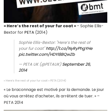
« Here’s the rest of your fur coat »
– Sophie Ellis-
Bextor for
PETA
(2014)
Sophie Ellis-Bextor: "Here’s the rest of
your fur coat"
http://t.co/NyRyPhgYHe
pic.twitter.com/HDYl8BQwZb
— PETA UK (@PETAUK)
September 26,
2014
« Here’s the rest of your fur coat » PETA (2014)
« Le braconnage est motivé par la demande. Le jour
où vous arrêtez d’acheter, ils arrêtent de tuer. » –
PETA 2014