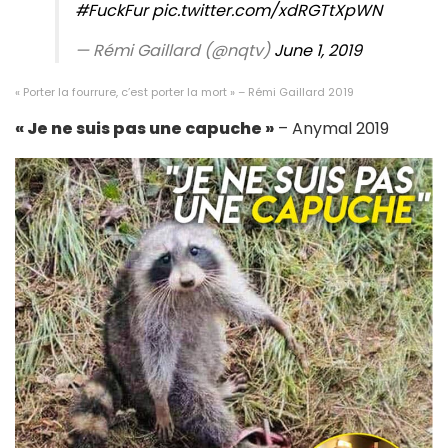
#FuckFur
pic.twitter.com/xdRGTtXpWN
— Rémi Gaillard (@nqtv)
June 1, 2019
« Porter la fourrure, c’est porter la mort » – Rémi Gaillard 2019
« Je ne suis pas une capuche »
– Anymal 2019