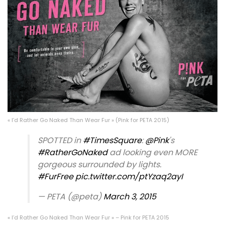
« I’d Rather Go Naked Than Wear Fur » (Pink for PETA 2015)
SPOTTED in
#TimesSquare
:
@Pink
's
#RatherGoNaked
ad looking even MORE
gorgeous surrounded by lights.
#FurFree
pic.twitter.com/ptYzaq2ayI
— PETA (@peta)
March 3, 2015
« I’d Rather Go Naked Than Wear Fur » – Pink for PETA 2015