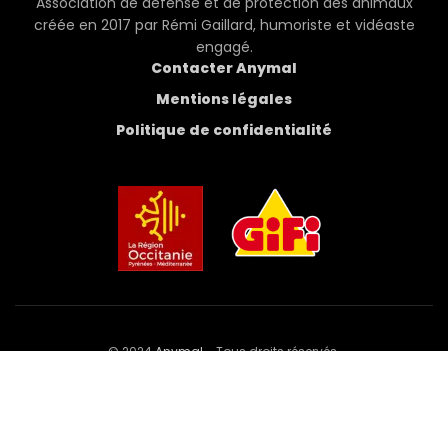
Association de défense et de protection des animaux
créée en 2017 par Rémi Gaillard, humoriste et vidéaste
engagé.
Contacter Anymal
Mentions légales
Politique de confidentialité
© 2024
Anymal
- Tous droits réservés.
Développé et hébergé par
,
agence web à
Perpignan
.